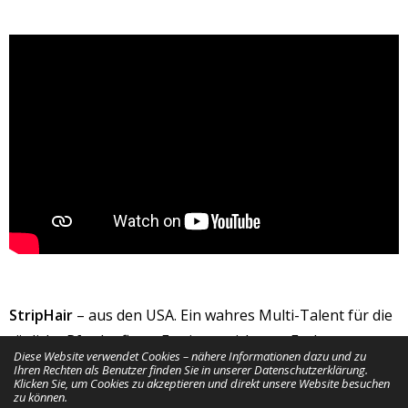
StripHair
– aus den USA. Ein wahres Multi-Talent für die
tägliche Pferdepflege. Es eignet sich zum Enthaaren,
Diese Website verwendet Cookies – nähere Informationen dazu und zu
Shampoonieren, Wasser abziehen und massiert die
Ihren Rechten als Benutzer finden Sie in unserer Datenschutzerklärung.
Klicken Sie, um Cookies zu akzeptieren und direkt unsere Website besuchen
Muskulatur des Pferdes. Es holt Staub und Sand aus dem
zu können.