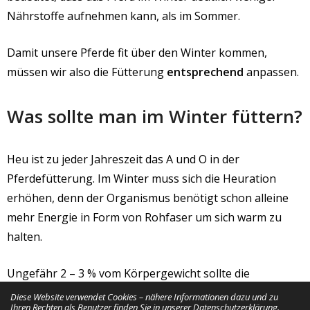
Nährstoffe aufnehmen kann, als im Sommer.
Damit unsere Pferde fit über den Winter kommen,
müssen wir also die Fütterung
entsprechend
anpassen.
Was sollte man im Winter füttern?
Heu ist zu jeder Jahreszeit das A und O in der
Pferdefütterung. Im Winter muss sich die Heuration
erhöhen, denn der Organismus benötigt schon alleine
mehr Energie in Form von Rohfaser um sich warm zu
halten.
Ungefähr 2 – 3 % vom Körpergewicht sollte die
Heuration in den kalten Monaten betragen. Das hieße,
Diese Website verwendet Cookies – nähere Informationen dazu und zu
Ihren Rechten als Benutzer finden Sie in unserer Datenschutzerklärung.