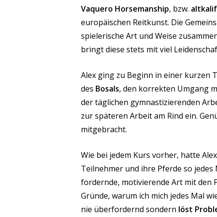
Vaquero Horsemanship
, bzw.
altkal
europäischen Reitkunst. Die Gemeinsa
spielerische Art und Weise zusammen,
bringt diese stets mit viel Leidenschaf
Alex ging zu Beginn in einer kurzen
des
Bosals
, den korrekten Umgang mi
der täglichen gymnastizierenden Arbe
zur späteren Arbeit am Rind ein.
Genü
mitgebracht.
W
ie bei jedem Kurs vorher, hatte Alex
Teilnehmer und
i
hre Pferde so jedes 
fordernde, motivierende Art mit den 
Gründe, warum ich mich jedes Mal wied
nie überfordernd sondern
löst Prob