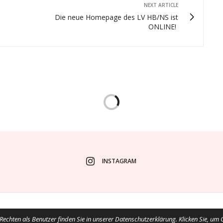
NEXT ARTICLE
9
Die neue Homepage des LV HB/NS ist
ONLINE!
INSTAGRAM
@ 2019 EWU Deutschland e.V. I hxpcom.de
echten als Benutzer finden Sie in unserer Datenschutzerklärung. Klicken Sie, um