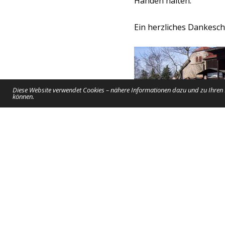
Händen halten.
Ein herzliches Dankesch
Diese Website verwendet Cookies – nähere Informationen dazu und zu Ihren R
können.
Text
:
Bettina Chmiel
Bilder: Brenda
Esfeld