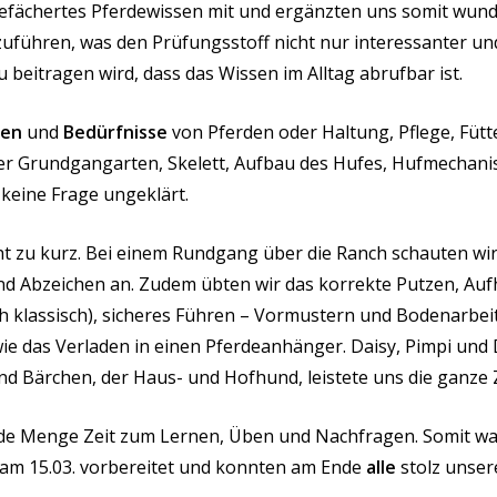
 gefächertes Pferdewissen mit und ergänzten uns somit wun
zuführen, was den Prüfungsstoff nicht nur interessanter u
 beitragen wird, dass das Wissen im Alltag abrufbar ist.
sen
und
Bedürfnisse
von Pferden oder Haltung, Pflege, Fütt
er Grundgangarten, Skelett, Aufbau des Hufes, Hufmechanis
 keine Frage ungeklärt.
t zu kurz. Bei einem Rundgang über die Ranch schauten wir
d Abzeichen an. Zudem übten wir das korrekte Putzen, Aufh
h klassisch), sicheres Führen – Vormustern und Bodenarbei
ie das Verladen in einen Pferdeanhänger. Daisy, Pimpi und
d Bärchen, der Haus- und Hofhund, leistete uns die ganze Z
ede Menge Zeit zum Lernen, Üben und Nachfragen. Somit war
am 15.03. vorbereitet und konnten am Ende
alle
stolz unser