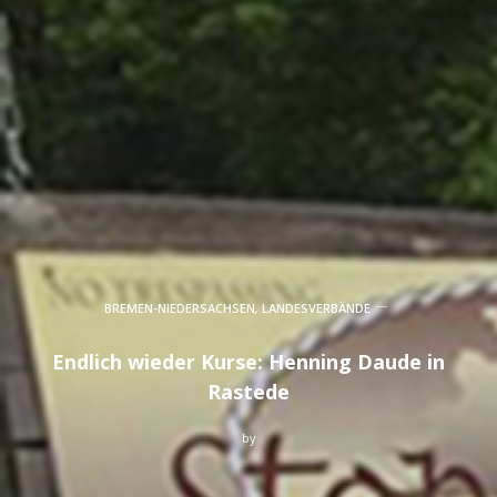
BREMEN-NIEDERSACHSEN
,
LANDESVERBÄNDE
Endlich wieder Kurse: Henning Daude in
Rastede
by