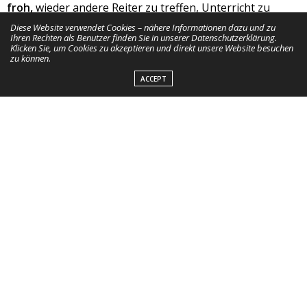
froh,
wieder andere Reiter zu treffen, Unterricht zu
bekommen und anderen Input mit nach Hause
Diese Website verwendet Cookies – nähere Informationen dazu und zu
Ihren Rechten als Benutzer finden Sie in unserer Datenschutzerklärung.
zunehmen.
Klicken Sie, um Cookies zu akzeptieren und direkt unsere Website besuchen
zu können.
ACCEPT
Ich freue mich riesig auf den nächsten Kurs – hoffentlich
dann mit gesunden Pony.
Text: Jenny Oltmanns
Fotos: Jessica Bruns
PREVIOUS ARTICLE
Vorstellung Exklusiv-Sponsor