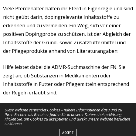
Viele Pferdehalter halten ihr Pferd in Eigenregie und sind
nicht geübt darin, dopingrelevante Inhaltsstoffe zu
erkennen und zu vermeiden. Ein Weg, sich vor einer
positiven Dopingprobe zu schützen, ist der Abgleich der
Inhaltsstoffe der Grund- sowie Zusatzfuttermittel und
der Pflegeprodukte anhand von Literaturangaben:
Hilfe leistet dabei die ADMR-Suchmaschine der FN. Sie
zeigt an, ob Substanzen in Medikamenten oder
Inhaltsstoffe in Futter oder Pflegemitteln entsprechend
der Regeln erlaubt sind.
Die FN bietet eine kostenfreie App für die gängigsten
Diese Website verwendet Cookies – nähere Informationen dazu und zu
Ihren Rechten als Benutzer finden Sie in unserer Datenschutzerklärung.
Smartphones und Tablets zum Download an. Unter dem
Klicken Sie, um Cookies zu akzeptieren und direkt unsere Website besuchen
zu können.
Menü-Punkt „Fairer Sport“ ist eine Suchmaschine
ACCEPT
integriert. Damit kann schnell überprüft werden, ob