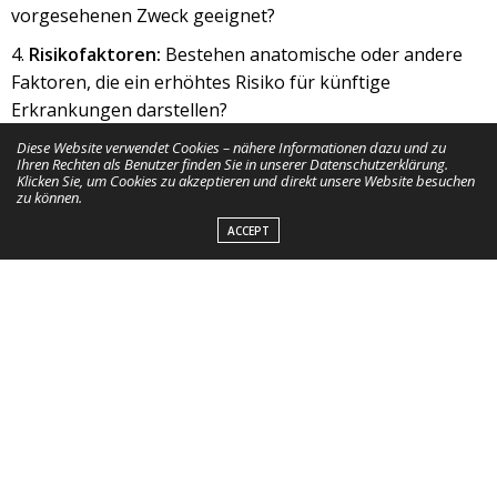
vorgesehenen Zweck geeignet?
Risikofaktoren:
Bestehen anatomische oder andere
Faktoren, die ein erhöhtes Risiko für künftige
Erkrankungen darstellen?
Diese Website verwendet Cookies – nähere Informationen dazu und zu
Typische Befunde und ihre
Ihren Rechten als Benutzer finden Sie in unserer Datenschutzerklärung.
Klicken Sie, um Cookies zu akzeptieren und direkt unsere Website besuchen
Bedeutung
zu können.
ACCEPT
Röntgenbefunde
Bewertungssystem beim Röntgen: Von Schulnoten zu
Befundbeschreibung
Früher
orientierte sich die Beurteilung von
Röntgenaufnahmen im sogenannten Röntgenleitfaden
an einem klassifizierenden Notensystem: