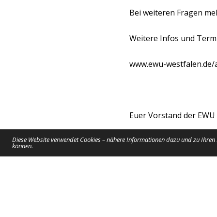
Bei weiteren Fragen me
Weitere Infos und Term
www.ewu-westfalen.de/
Euer Vorstand der EWU
Diese Website verwendet Cookies – nähere Informationen dazu und zu Ihren R
Foto: Anna Luong Van
können.
PREVIOUS ARTICLE
Gutes tun kann so 