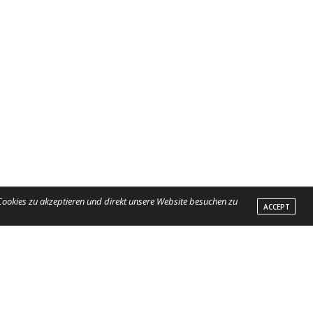
 Cookies zu akzeptieren und direkt unsere Website besuchen zu
ACCEPT
NEXT ARTICLE
 der Mitgliederversammlung 2019