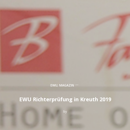
EWU
,
MAGAZIN
EWU Richterprüfung in Kreuth 2019
by