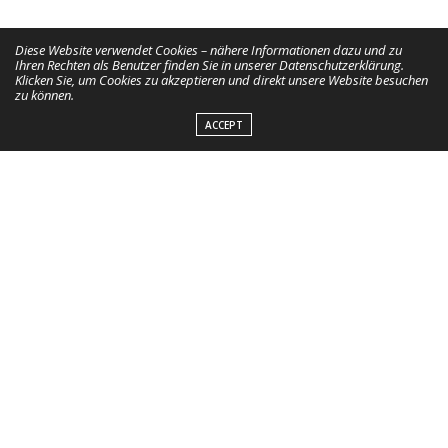
Diese Website verwendet Cookies – nähere Informationen dazu und zu
Ihren Rechten als Benutzer finden Sie in unserer Datenschutzerklärung.
Klicken Sie, um Cookies zu akzeptieren und direkt unsere Website besuchen
zu können.
ACCEPT
Das erste eigene Pferd
Barbecue mit Indianern –
Kindheitsträume
Alles was Recht ist – Die
Heulage vs. Heu
mietrechtliche Haftung des
Stallbetreibers