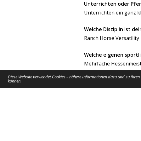
Unterrichten oder Pfer
Unterrichten ein ganz k
Welche Disziplin ist d
Ranch
Horse
Versatility
Welche eigenen sportli
Mehrfache Hessenmeiste
Disziplinen, Silber- u
Diese Website verwendet Cookies – nähere Informationen dazu und zu Ihren R
EWU, Trainer A Prüfun
können.
Ganz privat…
Dein Lebensmotto?
Sei ein Sonnenkind dur
Lieblingsfigur aus der 