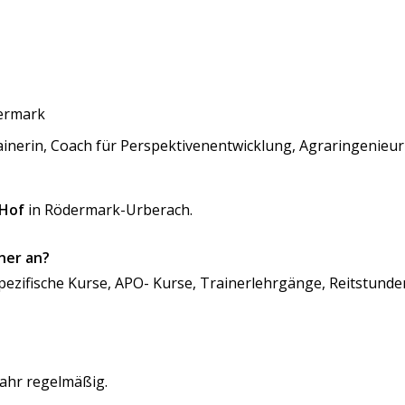
ermark
inerin, Coach für Perspektivenentwicklung, Agraringenieuri
 Hof
in Rödermark-Urberach.
ner an?
pezifische
Kurse, APO- Kurse, Trainerlehrgänge, Reitstunde
jahr regelmäßig
.