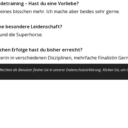
detraining – Hast du eine Vorliebe?
leines bisschen mehr. Ich mache aber beides sehr gerne.
eine besondere Leidenschaft?
 und die
Superhorse.
chen Erfolge hast du bisher erreicht?
rin in verschiedenen Disziplinen,
mehrfache Finalistin Ger
nd Bronzemedaille German Open in
Superhorse
, Reining und T
echten als Benutzer finden Sie in unserer Datenschutzerklärung. Klicken Sie, um
g
chs ganze Leben, wer Sonne hat, kann Sonne geben!
Kindheit?