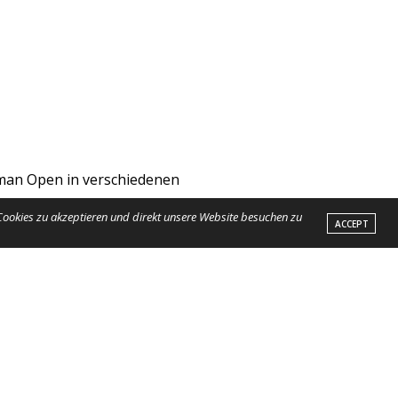
man Open in verschiedenen
rail, Goldenes Reitabzeichen der
 Cookies zu akzeptieren und direkt unsere Website besuchen zu
ACCEPT