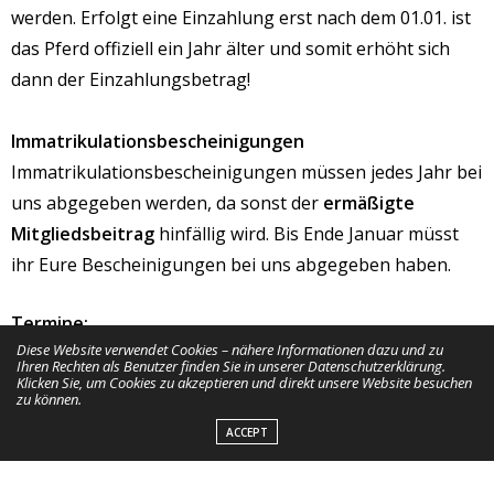
werden. Erfolgt eine Einzahlung erst nach dem 01.01. ist
das Pferd offiziell ein Jahr älter und somit erhöht sich
dann der Einzahlungsbetrag!
Immatrikulationsbescheinigungen
Immatrikulationsbescheinigungen müssen jedes Jahr bei
uns abgegeben werden, da sonst der
ermäßigte
Mitgliedsbeitrag
hinfällig wird. Bis Ende Januar müsst
ihr Eure Bescheinigungen bei uns abgegeben haben.
Termine:
Diese Website verwendet Cookies – nähere Informationen dazu und zu
07.12.2019 – Infotag für Richter
Ihren Rechten als Benutzer finden Sie in unserer Datenschutzerklärung.
Klicken Sie, um Cookies zu akzeptieren und direkt unsere Website besuchen
EWU-Infotag für angehende Richter und an der
zu können.
Richterausbildung interessierte Personen.
ACCEPT
Der Infotag findet am 07.12.2019 in Frankfurt statt.
Tagungsort ist das Leonardo Hotel Frankfurt City South.