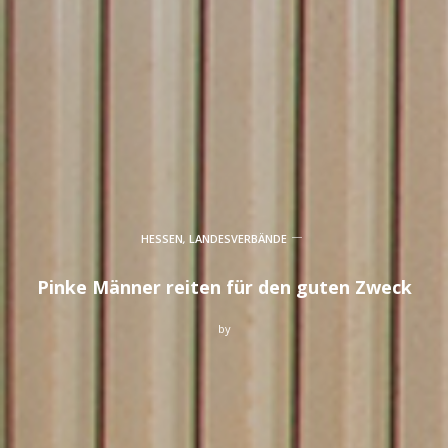
HESSEN
,
LANDESVERBÄNDE
Pinke Männer reiten für den guten Zweck
by