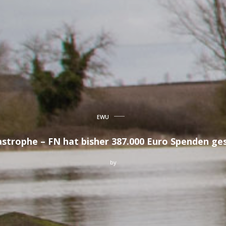
EWU
astrophe – FN hat bisher 387.000 Euro Spenden g
by