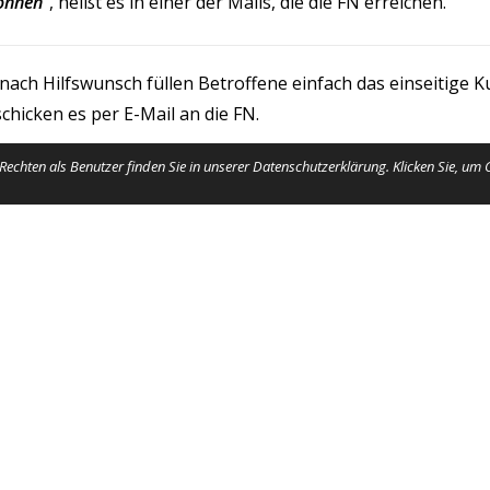
önnen“
, heißt es in einer der Mails, die die FN erreichen.
 nach Hilfswunsch füllen Betroffene einfach das einseitige 
hicken es per E-Mail an die FN.
echten als Benutzer finden Sie in unserer Datenschutzerklärung. Klicken Sie, um
 Spendenaktion sowie das Kurzformular unter
www.pferd-akt
zu 100 Prozent an die Betroffenen ausgezahlt. Alle mit 
den aus dem FN-Haushalt bezahlt.
t Bayern
Grüner Stall: Anmeldu