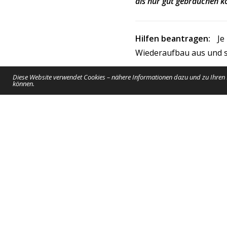
als nur gut gebrauchen k
Hilfen beantragen:
Je
Wiederaufbau aus und sc
Diese Website verwendet Cookies – nähere Informationen dazu und zu Ihren R
Ausführliche Infos zur
können.
Das Spendengeld wird 
Verwaltungskosten wer
PREVIOUS ARTICLE
Landesmeisterschaf