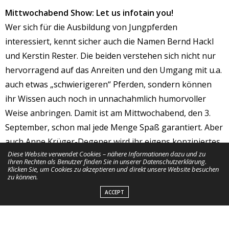
Mittwochabend Show: Let us infotain you!
Wer sich für die Ausbildung von Jungpferden
interessiert, kennt sicher auch die Namen Bernd Hackl
und Kerstin Rester. Die beiden verstehen sich nicht nur
hervorragend auf das Anreiten und den Umgang mit u.a.
auch etwas „schwierigeren“ Pferden, sondern können
ihr Wissen auch noch in unnachahmlich humorvoller
Weise anbringen. Damit ist am Mittwochabend, den 3.
September, schon mal jede Menge Spaß garantiert. Aber
auch Anne Krüger-Degener wird ihr eigens konzipiertes
Diese Website verwendet Cookies – nähere Informationen dazu und zu
Prinzip der HarmoniLogie® vorstellen. Sie und ihre
Ihren Rechten als Benutzer finden Sie in unserer Datenschutzerklärung.
Klicken Sie, um Cookies zu akzeptieren und direkt unsere Website besuchen
Tochter Carla verstehen die hohe Kunst der stillen und
zu können.
sehr harmonischen Kommunikation zwischen Hunden,
ACCEPT
Pferden und Menschen und sogar Ziegen und Schafen
versprechen einen magischen Abend! Der Abend wird
ergänzt durch weitere Show Acts, die aber noch nicht